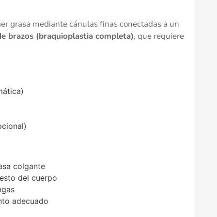
aer grasa mediante cánulas finas conectadas a un
 de brazos (braquioplastia completa)
, que requiere
mática)
pcional)
asa colgante
esto del cuerpo
ngas
nto adecuado