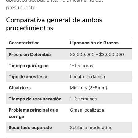
presupuesto.
Comparativa general de ambos
procedimientos
Característica
Liposucción de Brazos
Li
Precio en Colombia
$3.000.000 – $8.000.000
$8
Tiempo quirúrgico
1-1.5 horas
2.
Tipo de anestesia
Local + sedación
Ge
Cicatrices
Mínimas (3-5mm)
Evi
Tiempo de recuperación
1-2 semanas
4-
Problema principal que
Grasa localizada
Ex
corrige
Resultado esperado
Sutiles a moderados
Má