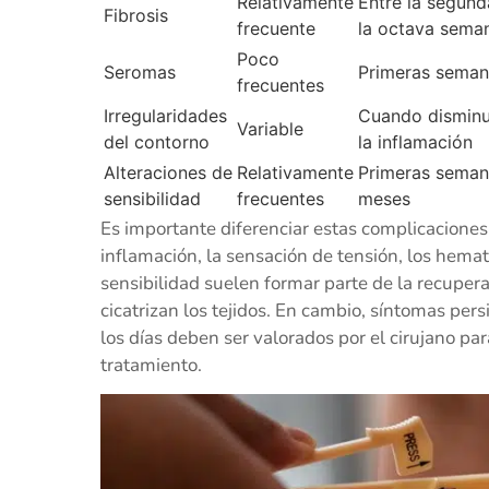
Relativamente
Entre la segund
Fibrosis
frecuente
la octava sema
Poco
Seromas
Primeras seman
frecuentes
Irregularidades
Cuando dismin
Variable
del contorno
la inflamación
Alteraciones de
Relativamente
Primeras seman
sensibilidad
frecuentes
meses
Es importante diferenciar estas complicaciones
inflamación, la sensación de tensión, los hema
sensibilidad suelen formar parte de la recupe
cicatrizan los tejidos. En cambio, síntomas per
los días deben ser valorados por el cirujano p
tratamiento.